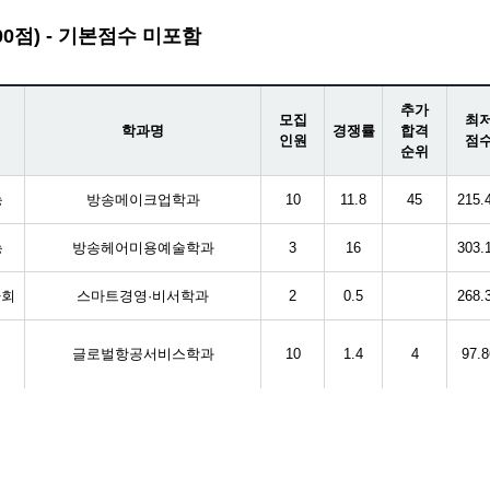
00점) - 기본점수 미포함
추가
모집
최
학과명
경쟁률
합격
인원
점
순위
능
방송메이크업학과
10
11.8
45
215.
능
방송헤어미용예술학과
3
16
303.
사회
스마트경영·비서학과
2
0.5
268.
글로벌항공서비스학과
10
1.4
4
97.8