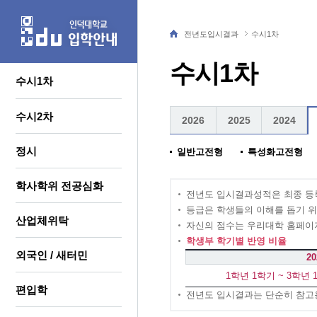
전년도입시결과
수시1차
수시1차
수시1차
수시2차
2026
2025
2024
정시
일반고전형
특성화고전형
학사학위 전공심화
전년도 입시결과성적은 최종 등
등급은 학생들의 이해를 돕기 위
산업체위탁
자신의 점수는 우리대학 홈페이지
학생부 학기별 반영 비율
외국인 / 새터민
2
1학년 1학기 ~ 3학년
편입학
전년도 입시결과는 단순히 참