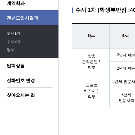
계약학과
수시 1차 (학생부만점 :4
전년도입시결과
수시1차
학부
학제
수시2차
정시
2년제 예
방송
문화콘텐츠
입학상담
학부
2년제 예
전화번호 변경
3년제 인문
글로벌
비즈니스
찾아오시는 길
3년제
학부
인문사회