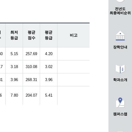
전년도
최종예비순위
저
최저
평균
평균
비고
수
등급
점수
등급
장학안내
40
5.15
257.69
4.20
17
3.18
310.08
3.02
31
3.96
268.31
3.96
학과소개
6
7.80
204.07
5.41
캠퍼스맵